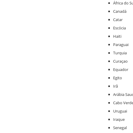
África do S
Canadá
Catar
Escócia
Haiti
Paraguai
Turquia
Curaçao
Equador
Egito
Irã
Arábia Sau
Cabo Verd
Uruguai
Iraque
Senegal