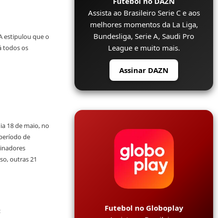
Futebol no DAZN
Assista ao Brasileiro Serie C e aos
melhores momentos da La Liga,
Bundesliga, Serie A, Saudi Pro
A estipulou que o
League e muito mais.
á todos os
Assinar DAZN
ia 18 de maio, no
 período de
einadores
so, outras 21
Futebol no Globoplay
: