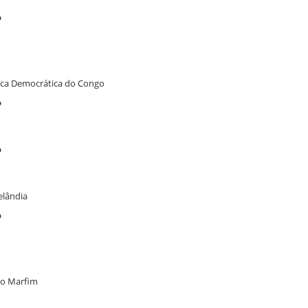
o
ica Democrática do Congo
o
o
elândia
o
do Marfim