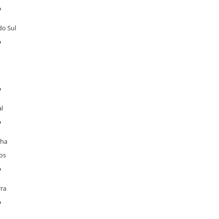
o
do Sul
o
o
l
o
ha
os
o
rra
o