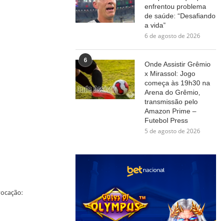
enfrentou problema
de saúde: “Desafiando
a vida”
6 de agosto de 2026
6
Onde Assistir Grêmio
x Mirassol: Jogo
começa às 19h30 na
Arena do Grêmio,
transmissão pelo
Amazon Prime –
Futebol Press
5 de agosto de 2026
vocação: