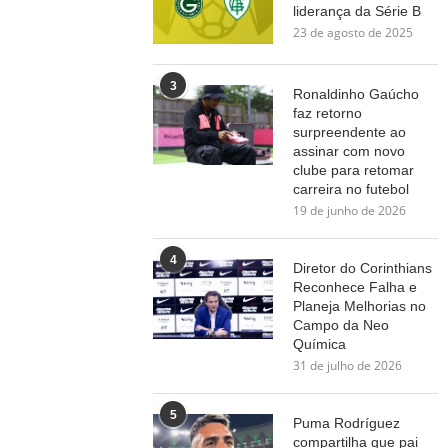
liderança da Série B
23 de agosto de 2025
3
Ronaldinho Gaúcho
faz retorno
surpreendente ao
assinar com novo
clube para retomar
carreira no futebol
19 de junho de 2026
4
Diretor do Corinthians
Reconhece Falha e
Planeja Melhorias no
Campo da Neo
Química
31 de julho de 2026
5
Puma Rodríguez
compartilha que pai