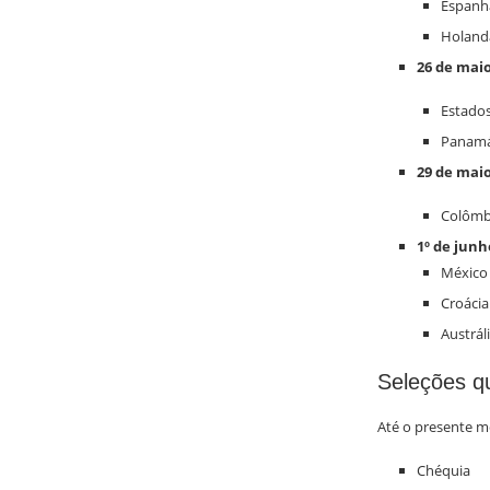
Espanh
Holand
26 de mai
Estado
Panam
29 de mai
Colômb
1º de junh
México
Croácia
Austrál
Seleções q
Até o presente m
Chéquia