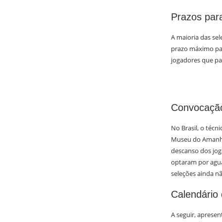
Prazos par
A maioria das sel
prazo máximo para
jogadores que pa
Convocação
No Brasil, o técn
Museu do Amanhã.
descanso dos jog
optaram por aguar
seleções ainda n
Calendário
A seguir, aprese