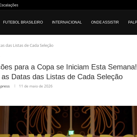
Escalações e Informações sobre...
FUTEBOL BRASILEIRO
INTERNACIONAL
ONDE ASSISTIR
PALP
as das Listas de Cada Seleção
o
ões para a Copa se Iniciam Esta Semana!
as Datas das Listas de Cada Seleção
lpress
11 de maio de 2026