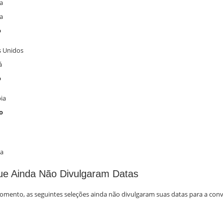
a
a
o
s Unidos
á
o
ia
o
ia
ue Ainda Não Divulgaram Datas
omento, as seguintes seleções ainda não divulgaram suas datas para a con