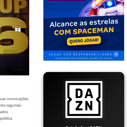
suas convocações.
esta segunda-
iados
epública