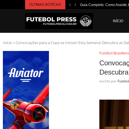
ÚLTIMAS NOTÍCIAS
Guia Completo: Como Assistir, 
INÍCIO
Início
»
Convocações para a Copa se Iniciam Esta Semana! Descubra as Dat
Futebol Brasileir
Convocaç
Descubra 
escrito por
Futebo