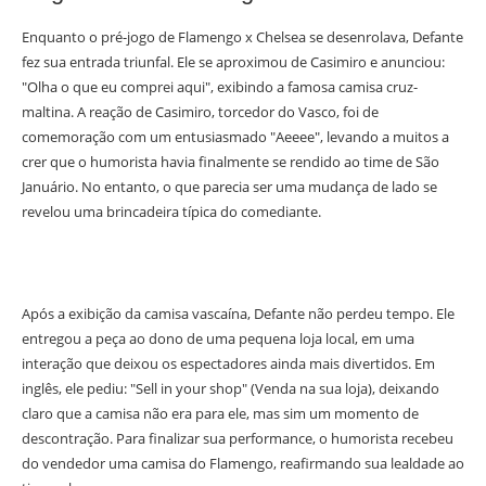
Enquanto o pré-jogo de Flamengo x Chelsea se desenrolava, Defante
fez sua entrada triunfal. Ele se aproximou de Casimiro e anunciou:
"Olha o que eu comprei aqui", exibindo a famosa camisa cruz-
maltina. A reação de Casimiro, torcedor do Vasco, foi de
comemoração com um entusiasmado "Aeeee", levando a muitos a
crer que o humorista havia finalmente se rendido ao time de São
Januário. No entanto, o que parecia ser uma mudança de lado se
revelou uma brincadeira típica do comediante.
Após a exibição da camisa vascaína, Defante não perdeu tempo. Ele
entregou a peça ao dono de uma pequena loja local, em uma
interação que deixou os espectadores ainda mais divertidos. Em
inglês, ele pediu: "Sell in your shop" (Venda na sua loja), deixando
claro que a camisa não era para ele, mas sim um momento de
descontração. Para finalizar sua performance, o humorista recebeu
do vendedor uma camisa do Flamengo, reafirmando sua lealdade ao