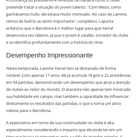
A confiança do presidente é refletida na maneira como o clube
pretende tratar a situação do jovem talento. "Com Messi, como
ganhávamos tudo, ele estava muito motivado. No caso de Lamine,
temos de fazê-lo se sentir importante", completou. Laporta
enfatizou que o Barcelona é o melhor lugar para que Yamal
desenvolva seu talento, já que o jovem é catalão, torcedor do clube
e se identifica profundamente com a história do time.
Desempenho Impressionante
Nesta temporada, Lamine Yamal tem se destacado de forma
notável. Com apenas 17 anos, ele já acumula 18 gols e 22 assistências
em 54 partidas, demonstrando um desempenho que atrai a atenção
de clubes ao redor do mundo. O atacante não apenas tem mostrado
sua habilidade em campo, mas também a capacidade de influenciar
diretamente os resultados das partidas, o que o torna um ativo
valioso para o Barcelona.
A expectativa em torno de sua continuidade no clube é alta,
especialmente considerando o impacto que ele pode ter em um
time que busca se reinventar após a saída de grandes estrelas. A